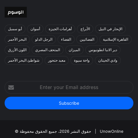
الوسوم
الإبحار في النيل
الأبراج
أهرامات الجيزة
أسوان
أبو سمبل
القاهرة الإسلامية
الفضائيين
الفضاء
الرجل الدلو
البحر الأحمر
دير الانبا انطونيوس
الميزان
المتحف المصري
اللون الأزرق
وادي الحيتان
واحة سيوة
معبد حتحور
شواطئ البحر الأحمر
Enter
your
Email
address
UnowOnline
© حقوق النشر 2026، جميع الحقوق محفوظة |